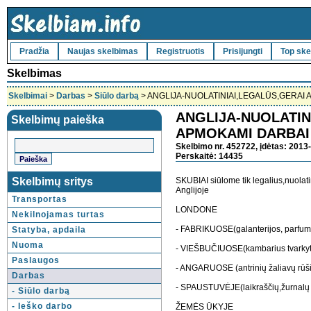
Pradžia
Naujas skelbimas
Registruotis
Prisijungti
Top ske
Skelbimas
Skelbimai
>
Darbas
>
Siūlo darbą
> ANGLIJA-NUOLATINIAI,LEGALŪS,GERAI
ANGLIJA-NUOLATIN
Skelbimų paieška
APMOKAMI DARBAI
Skelbimo nr. 452722, įdėtas: 2013-
Perskaitė: 14435
Skelbimų sritys
SKUBIAI siūlome tik legalius,nuola
Anglijoje
Transportas
LONDONE
Nekilnojamas turtas
- FABRIKUOSE(galanterijos, parfume
Statyba, apdaila
Nuoma
- VIEŠBUČIUOSE(kambarius tvarkyti,
Paslaugos
- ANGARUOSE (antrinių žaliavų rūš
Darbas
- SPAUSTUVĖJE(laikraščių,žurnalų
- Siūlo darbą
- Ieško darbo
ŽEMĖS ŪKYJE