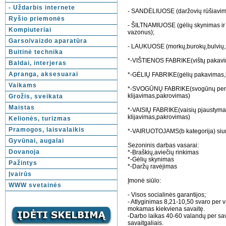
- Uždarbis internete
- SANDĖLIUOSE (daržovių rūšiavima
Ryšio priemonės
- ŠILTNAMIUOSE (gėlių skynimas ir 
Kompiuteriai
vazonus);
Garso/vaizdo aparatūra
- LAUKUOSE (morkų,burokų,bulvių,
Buitinė technika
*-VIŠTIENOS FABRIKE(vištų pakavi
Baldai, interjeras
Apranga, aksesuarai
*-GĖLIŲ FABRIKE(gėlių pakavimas,l
Vaikams
*-SVOGŪNŲ FABRIKE(svogūnų perr
klijavimas,pakrovimas)
Grožis, sveikata
Maistas
*-VAISIŲ FABRIKE(vaisių pjaustyma
klijavimas,pakrovimas)
Kelionės, turizmas
Pramogos, laisvalaikis
*-VAIRUOTOJAMS(b kategorija) siun
Gyvūnai, augalai
Sezoninis darbas vasarai:
Dovanoja
*-Braškių,aviečių rinkimas
*-Gėlių skynimas
Pažintys
*-Daržų ravėjimas
Įvairūs
Įmonė siūlo:
WWW svetainės
- Visos socialinės garantijos;
- Atlyginimas 8,21-10,50 svaro per 
mokamas kiekviena savaitę.
-Darbo laikas 40-60 valandų per sav
savaitgaliais.