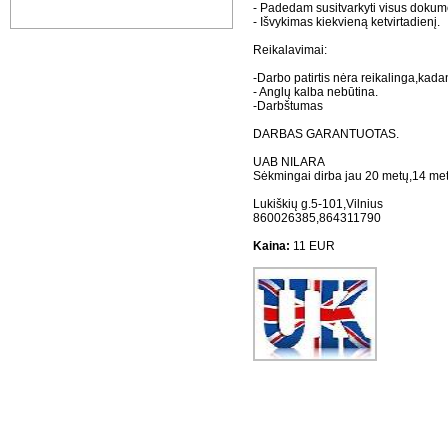
- Padedam susitvarkyti visus dokum
- Išvykimas kiekvieną ketvirtadienį.
Reikalavimai:
-Darbo patirtis nėra reikalinga,kad
- Anglų kalba nebūtina.
-Darbštumas
DARBAS GARANTUOTAS.
UAB NILARA
Sėkmingai dirba jau 20 metų,14 metų 
Lukiškių g.5-101,Vilnius
860026385,864311790
Kaina:
11 EUR