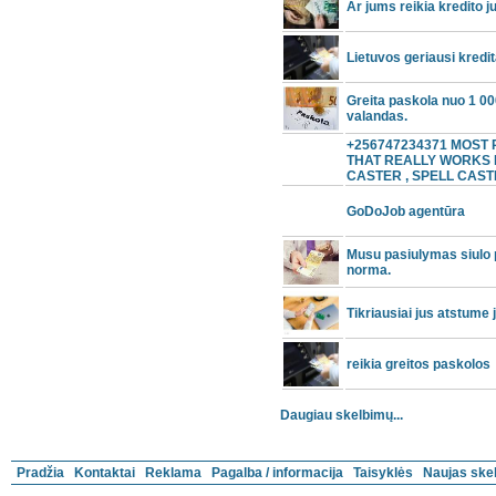
Ar jums reikia kredito j
Lietuvos geriausi kredit
Greita paskola nuo 1 00
valandas.
+256747234371 MOST
THAT REALLY WORKS 
CASTER , SPELL CAST
GoDoJob agentūra
Musu pasiulymas siulo
norma.
Tikriausiai jus atstum
reikia greitos paskolos
Daugiau skelbimų...
Pradžia
Kontaktai
Reklama
Pagalba / informacija
Taisyklės
Naujas ske