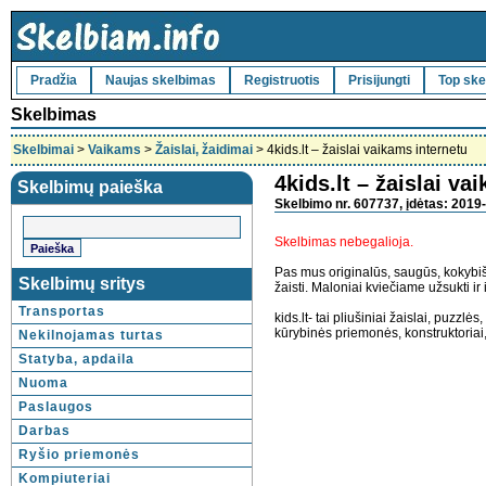
Pradžia
Naujas skelbimas
Registruotis
Prisijungti
Top ske
Skelbimas
Skelbimai
>
Vaikams
>
Žaislai, žaidimai
> 4kids.lt – žaislai vaikams internetu
4kids.lt – žaislai va
Skelbimų paieška
Skelbimo nr. 607737, įdėtas: 2019-
Skelbimas nebegalioja.
Pas mus originalūs, saugūs, kokybišk
Skelbimų sritys
žaisti. Maloniai kviečiame užsukti ir i
Transportas
kids.lt- tai pliušiniai žaislai, puzzlė
kūrybinės priemonės, konstruktoriai,
Nekilnojamas turtas
Statyba, apdaila
Nuoma
Paslaugos
Darbas
Ryšio priemonės
Kompiuteriai