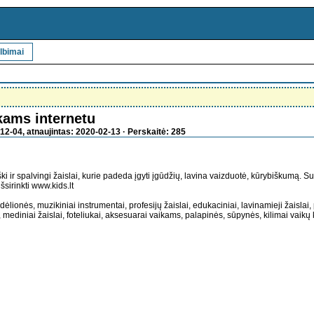
lbimai
ikams internetu
12-04, atnaujintas: 2020-02-13 · Perskaitė: 285
i ir spalvingi žaislai, kurie padeda įgyti įgūdžių, lavina vaizduotė, kūrybiškumą. S
šsirinkti www.kids.lt
s, dėlionės, muzikiniai instrumentai, profesijų žaislai, edukaciniai, lavinamieji žaislai
 mediniai žaislai, foteliukai, aksesuarai vaikams, palapinės, sūpynės, kilimai vaikų