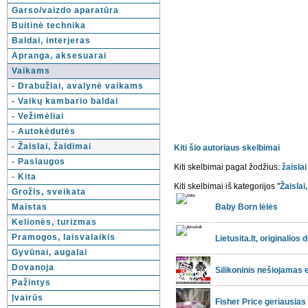
Garso/vaizdo aparatūra
Buitinė technika
Baldai, interjeras
Apranga, aksesuarai
Vaikams
- Drabužiai, avalynė vaikams
- Vaikų kambario baldai
- Vežimėliai
- Autokėdutės
- Žaislai, žaidimai
Kiti šio autoriaus skelbimai
- Paslaugos
Kiti skelbimai pagal žodžius:
žaislai
- Kita
Kiti skelbimai iš kategorijos "
Žaislai
Grožis, sveikata
Maistas
Baby Born lėlės
Kelionės, turizmas
Pramogos, laisvalaikis
Lietusita.lt, originalio
Gyvūnai, augalai
Dovanoja
Silikoninis nešiojamas
Pažintys
Įvairūs
Fisher Price geriausias