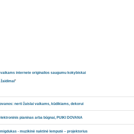
vaikams
internete
originalios
saugumu
kokybiskai
, žaidimai
"
s dovanos: nerti žaislai vaikams, kūdikiams, dekorui
 elektroninis pianinas arba būgnai, PUIKI DOVANA
 migdukas - muzikinė naktinė lemputė – projektorius