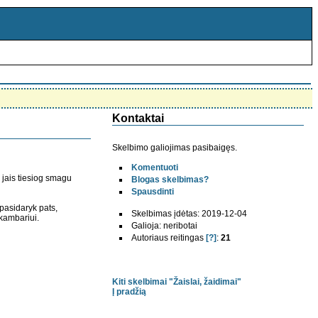
Kontaktai
Skelbimo galiojimas pasibaigęs.
Komentuoti
u jais tiesiog smagu
Blogas skelbimas?
Spausdinti
, pasidaryk pats,
Skelbimas įdėtas: 2019-12-04
 kambariui.
Galioja: neribotai
Autoriaus reitingas
[?]
:
21
Kiti skelbimai "Žaislai, žaidimai"
Į pradžią