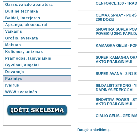
CENFORCE 100 - TRA
Garso/vaizdo aparatūra
Buitinė technika
CLIMAX SPRAY - PURŠ
Baldai, interjeras
200 DOZIŲ
Apranga, aksesuarai
SNOVITRA SUPER POW
Vaikams
POVElKIŲ 2IN1 PAPIL
Grožis, sveikata
Maistas
KAMAGRA GELIS - POP
Kelionės, turizmas
SUPER KAMAGRA ORAL 
Pramogos, laisvalaikis
AKTO PRAILGINIMUI
Gyvūnai, augalai
Dovanoja
SUPER AVANA - 2IN1 E
Pažintys
Įvairūs
SILDALIST STRONG - Y
DARINYS EREKCIJAI
WWW svetainės
SNOVITRA POWER - ST
AKTO PRAILGINIMUI
CIALIO GELIS - GERIA
Daugiau skelbimų...