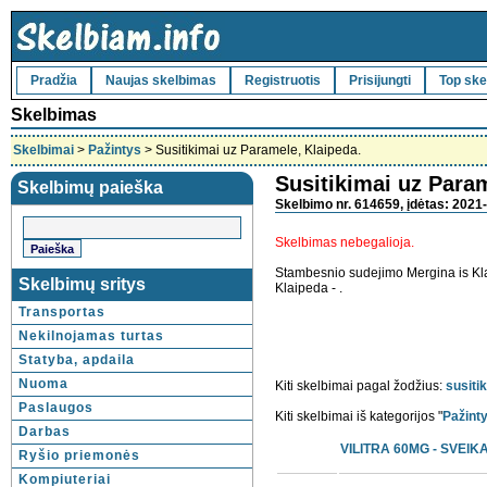
Pradžia
Naujas skelbimas
Registruotis
Prisijungti
Top ske
Skelbimas
Skelbimai
>
Pažintys
> Susitikimai uz Paramele, Klaipeda.
Susitikimai uz Param
Skelbimų paieška
Skelbimo nr. 614659, įdėtas: 2021
Skelbimas nebegalioja.
Stambesnio sudejimo Mergina is Klai
Skelbimų sritys
Klaipeda - .
Transportas
Nekilnojamas turtas
Statyba, apdaila
Nuoma
Kiti skelbimai pagal žodžius:
susiti
Paslaugos
Kiti skelbimai iš kategorijos "
Pažint
Darbas
VILITRA 60MG - SVElK
Ryšio priemonės
Kompiuteriai