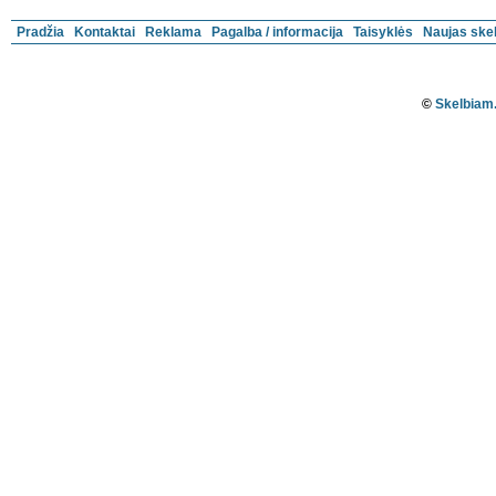
Pradžia
Kontaktai
Reklama
Pagalba / informacija
Taisyklės
Naujas ske
©
Skelbiam.