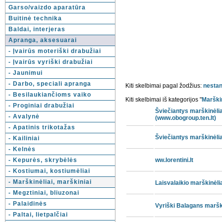
Garso/vaizdo aparatūra
Buitinė technika
Baldai, interjeras
Apranga, aksesuarai
- Įvairūs moteriški drabužiai
- Įvairūs vyriški drabužiai
- Jaunimui
- Darbo, speciali apranga
Kiti skelbimai pagal žodžius:
nestan
- Besilaukiančioms vaiko
Kiti skelbimai iš kategorijos "
Marškin
- Proginiai drabužiai
Šviečiantys marškinėli
- Avalynė
(www.obogroup.ten.lt)
- Apatinis trikotažas
Šviečiantys marškinėli
- Kailiniai
- Kelnės
- Kepurės, skrybėlės
ww.lorentini.lt
- Kostiumai, kostiumėliai
- Marškinėliai, marškiniai
Laisvalaikio marškinėli
- Megztiniai, bliuzonai
- Palaidinės
Vyriški Balagans maršk
- Paltai, lietpalčiai