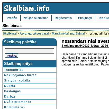
Pradžia
Naujas skelbimas
Registruotis
Prisijungti
Top ske
Skelbimas
Skelbimai
>
Apranga, aksesuarai
>
Marškinėliai, marškiniai
> nestandartiniai 
nestandartiniai svet
Skelbimų paieška
Skelbimo nr. 640037, įdėtas: 2026-
Gaminame nestandartinius svetainė
charakterį. Kuriame tiek minimalistini
sprendimus. Baldai pritaikomi jūsų 
Skelbimų sritys
patogumą su ilgaamžiškumu. Padedame
Transportas
Nekilnojamas turtas
Statyba, apdaila
Nuoma
Paslaugos
Darbas
Ryšio priemonės
Kompiuteriai