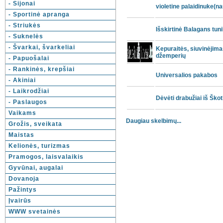
- Sijonai
violetine palaidinuke(na
- Sportinė apranga
- Striukės
Išskirtinė Balagans tun
- Suknelės
- Švarkai, švarkeliai
Kepuraitės, siuvinėjima
džemperių
- Papuošalai
- Rankinės, krepšiai
Universalios pakabos
- Akiniai
- Laikrodžiai
Dėvėti drabužiai iš Škot
- Paslaugos
Vaikams
Daugiau skelbimų...
Grožis, sveikata
Maistas
Kelionės, turizmas
Pramogos, laisvalaikis
Gyvūnai, augalai
Dovanoja
Pažintys
Įvairūs
WWW svetainės