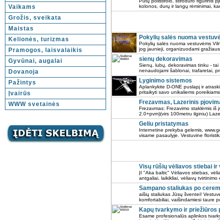
Putų polistirolo, stirodūro figūrinis
Vaikams
kolonos, durų ir langų rėminimai, karn
Grožis, sveikata
Maistas
Pokylių salės nuoma vestuvė
Kelionės, turizmas
Pokylių salės nuoma vestuvėms Viln
jog jaunieji, organizuodami gražiau
Pramogos, laisvalaikis
sienų dekoravimas
Gyvūnai, augalai
Sienų, lubų, dekoravimas tinku - tai 
nenaudojami šablonai, trafaretai, pro
Dovanoja
Lyginimo sistemos
Pažintys
Aplankykite D-ONE puslapį ir atraskit
pritaikyti savo unikaliems poreikiams.
Įvairūs
Frezavmas, Lazerinis pjovim
WWW svetainės
Frezavmas: Frezavimo staklėmis iš įv
2.0+pvm)(virs 100metru ilginiu) Lazer
Geliu pristatymas
Internetine prekyba gelemis, www.gel
visame pasaulyje. Vestuvine florist
Visų rūšių vėliavos stiebai ir
ĮI "Aka baltic" Vėliavos stiebas, vėli
antgaliai, laikikliai, vėliavų tvirtinimo
Sampano staliukas po ceremon
aišių staliukas Jūsų šventei! Vestuv
komfortabiliai, vaišindamiesi taure p
Kapų tvarkymo ir priežiūros
Esame profesionalūs aplinkos tvark