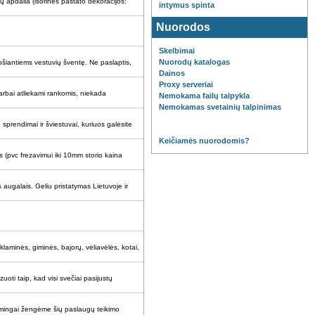
dų apdaila (išorinės pastato dekoracijos:
intymus
spinta
Nuorodos
Skelbimai
Nuorodų katalogas
šiantiems vestuvių šventę. Ne paslaptis,
Dainos
Proxy serveriai
 darbai atliekami rankomis, niekada
Nemokama failų talpykla
Nemokamas svetainių talpinimas
 sprendimai ir šviestuvai, kuriuos galėsite
Keičiamės nuorodomis?
s (pvc frezavimui iki 10mm storio kaina
augalais. Geliu pristatymas Lietuvoje ir
reklaminės, giminės, bajorų, vėliavėlės, kotai,
oti taip, kad visi svečiai pasijustų
kmingai žengėme šių paslaugų teikimo