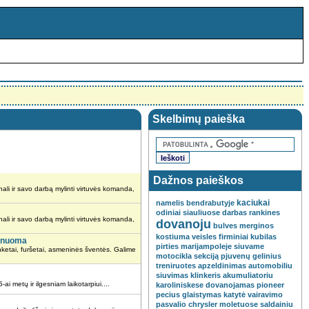
Skelbimų paieška
Dažnos paieškos
ali ir savo darbą mylinti virtuvės komanda,
kaciukai
namelis
bendrabutyje
odiniai
siauliuose
darbas
rankines
ali ir savo darbą mylinti virtuvės komanda,
dovanoju
bulves
merginos
kostiuma
veisles
firminiai
kubilas
s nuoma
pirties
marijampoleje
siuvame
ketai, furšetai, asmeninės šventės. Galime
motocikla
sekciją
pjuvenų
gelinius
treniruotes
apzeldinimas
automobiliu
siuvimas
klinkeris
akumuliatoriu
 ir ilgesniam laikotarpiui....
karoliniskese
dovanojamas
pioneer
pecius
glaistymas
katytė
vairavimo
pasvalio
chrysler
moletuose
saldainiu