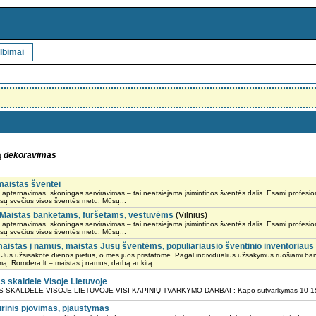
lbimai
ą
dekoravimas
maistas šventei
 aptarnavimas, skoningas serviravimas – tai neatsiejama įsimintinos šventės dalis. Esami profesion
sų svečius visos šventės metu. Mūsų...
i. Maistas banketams, furšetams, vestuvėms
(Vilnius)
 aptarnavimas, skoningas serviravimas – tai neatsiejama įsimintinos šventės dalis. Esami profesion
sų svečius visos šventės metu. Mūsų...
maistas į namus, maistas Jūsų šventėms, populiariausio šventinio inventoriau
Jūs užsisakote dienos pietus, o mes juos pristatome. Pagal individualius užsakymus ruošiami ban
mą. Romdera.lt – maistas į namus, darbą ar kitą...
skaldele Visoje Lietuvoje
LDELE-VISOJE LIETUVOJE VISI KAPINIŲ TVARKYMO DARBAI : Kapo sutvarkymas 10-15-ai metų
igūrinis pjovimas, pjaustymas