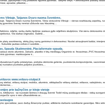
 pjovimas, pjaustymas Putų polistirolo figūrinis pjovimas. Taikymo sritys: • dekoratyvinė pastatų fasa
izai, apvadai, piliastrai,...
ms Vilniuje. Tatjanos Dvaro nuoma šventėms.
iuje. Tatjanos Dvaro nuoma šventėms. Vieta vestuvėms Vilniuje – vienas svarbiausių aspektų, ruo
sią gyvenimo šventę neretai užduoda sau klausimą:...
faktūros, reljefai, rankų darbo lipdiniai, įvairaus gylio reljefinės skulptūros. Visi sienu dekoravimo
jektorius. Visi darbai originalūs. Galime...
e platų asortimentą, skirtą jūsų namų gerinimui ir dekoravimui. Nuolat atnaujinami baldai, interjero
 Sukurkite jaukias erdves ir suteikite...
as, Spauda Skaitmeninė, Placiaformate spauda.
airaus storio aliuminio, žalvario, plastiko ir kitų medžiagų Organinio st. frezavimas.,PVC frezavima
inis pjovimas: markiruojame ir...
iusalonas.lt geliu pristatymas, prekyba skintomis gelemis, puokstemis,kompozicijomis, vazoniniais 
ika( nuotakos puokstes,palydos puokstes,...
 vėliavos www.veliavu-stulpai.lt
avų stiebai, vėliavų stulpai, mobilūs, aliuminio, stiklaplasčio vėliavų stiebai, vėliavos, valstybinės, 
 elementai,...
ijos prie bažnyčios ar kitoje vietoje
es, krikštynos - tai nuostabi šeimos ir draugų šventė Todėl mūsų paslaugos tikslas - viską suorganizu
utojančio vyno ir mini užkandėlėmis ar...
 paslaugos
ymo specialistai, savo darbą išmanome puikiai, atliktiems darbams suteikiame garantijas. Mes sė