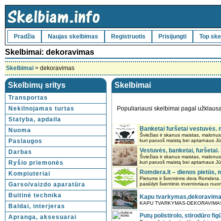
Pradžia
Naujas skelbimas
Registruotis
Prisijungti
Top ske
Skelbimai: dekoravimas
Skelbimai
> dekoravimas
Skelbimų sritys
Skelbimai
Transportas
Nekilnojamas turtas
Populiariausi skelbimai pagal užklaus
Statyba, apdaila
Banketai furšetai vestuvės. 
Nuoma
Šviežias ir skanus maistas, malonus
Paslaugos
kuri paruoš maistą bei aptarnaus Jū
Vestuvės, banketai, furšeta
Darbas
Šviežias ir skanus maistas, malonus
Ryšio priemonės
kuri paruoš maistą bei aptarnaus Jū
Romdera.lt – dienos pietūs, 
Kompiuteriai
Pietums ir šventėms dera Romdera. 
Garso/vaizdo aparatūra
pasiūlyti šventinio inventoriaus nuo
Buitinė technika
Kapu tvarkymas,dekoravimas 
KAPU TVARKYMAS-DEKORAVIMAS SKA
Baldai, interjeras
Putų polistirolo, stirodūro f
Apranga, aksesuarai