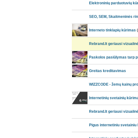
Elektroninių parduotuvių k
SEO, SEM, Skaitmeninės r
Interneto tinklapių kūrimas
(
Rebrand.lt geriausi vizuali
Paskolos pasiūlymas tarp p
Greitas kreditavimas
WIZZCODE - žemų kainų pr
Internetinių svetainių kūrim
Rebrand.lt geriausi vizuali
Pigus internetiniu svetaini