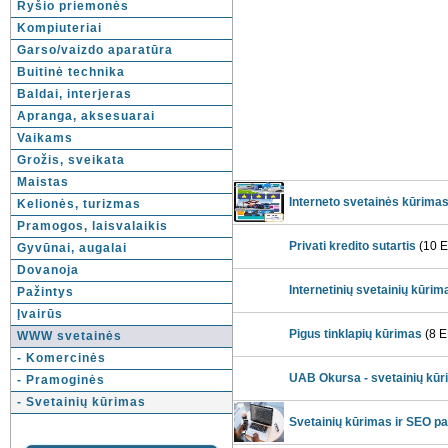
Ryšio priemonės
Kompiuteriai
Garso/vaizdo aparatūra
Buitinė technika
Baldai, interjeras
Apranga, aksesuarai
Vaikams
Grožis, sveikata
Maistas
Interneto svetainės kūrimas 
Kelionės, turizmas
Pramogos, laisvalaikis
Privati ​​kredito sutartis
(10 
Gyvūnai, augalai
Dovanoja
Internetinių svetainių kūri
Pažintys
Įvairūs
Pigus tinklapių kūrimas
(8 
WWW svetainės
- Komercinės
UAB Okursa - svetainių kū
- Pramoginės
- Svetainių kūrimas
Svetainių kūrimas ir SEO p