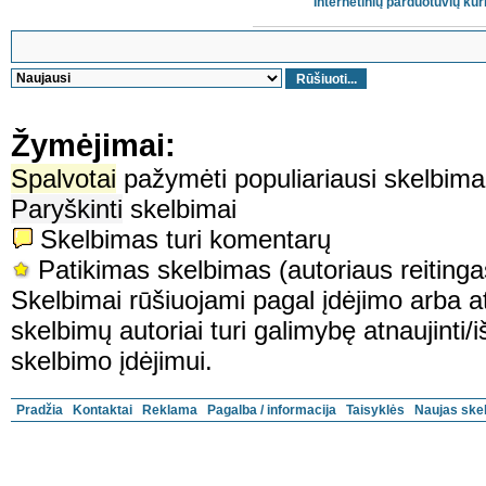
Internetinių parduotuvių kū
Žymėjimai:
Spalvotai
pažymėti populiariausi skelbima
Paryškinti
skelbimai
Skelbimas turi komentarų
Patikimas skelbimas (autoriaus reitin
Skelbimai rūšiuojami pagal įdėjimo arba at
skelbimų autoriai turi galimybę atnaujinti/i
skelbimo įdėjimui.
Pradžia
Kontaktai
Reklama
Pagalba / informacija
Taisyklės
Naujas ske