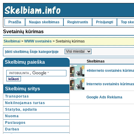
Pradžia
Naujas skelbimas
Registruotis
Prisijungti
Top ske
Svetainių kūrimas
Skelbimai
>
WWW svetainės
> Svetainių kūrimas
Įdėti skelbimą šioje kategorijoje
Skelbimas
Skelbimų paieška
⭐️Interneto svetainės kūrim
Interneto svetainės kūrima
Skelbimų sritys
Transportas
Google Ads Reklama
Nekilnojamas turtas
Statyba, apdaila
Nuoma
Paslaugos
Darbas