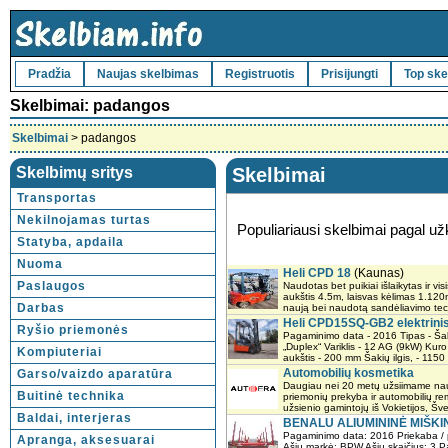
Pradžia
Naujas skelbimas
Registruotis
Prisijungti
Top ske
Skelbimai: padangos
Skelbimai
> padangos
Skelbimų sritys
Skelbimai
Transportas
Nekilnojamas turtas
Populiariausi skelbimai pagal u
Statyba, apdaila
Nuoma
Heli CPD 18
(Kaunas)
Paslaugos
Naudotas bet puikiai išlaikytas ir vis
aukštis 4.5m, laisvas kėlimas 1.1
Darbas
naują bei naudotą sandėliavimo tech
Heli CPD15SQ-GB2 elektrinis 
Ryšio priemonės
Pagaminimo data - 2016 Tipas - Šaki
„Duplex“ Variklis - 12 AG (9kW) Kur
Kompiuteriai
aukštis - 200 mm Šakių ilgis, - 1150 
Automobilių kosmetika
Garso/vaizdo aparatūra
Daugiau nei 20 metų užsiimame nauj
Buitinė technika
priemonių prekyba ir automobilių re
užsienio gamintojų iš Vokietijos, Švedi
Baldai, interjeras
BENALU ALIUMININĖ MIŠKIN
Pagaminimo data: 2016 Priekaba / 
Apranga, aksesuarai
Ašių markė: BPW Ašių skaičius: 3 P