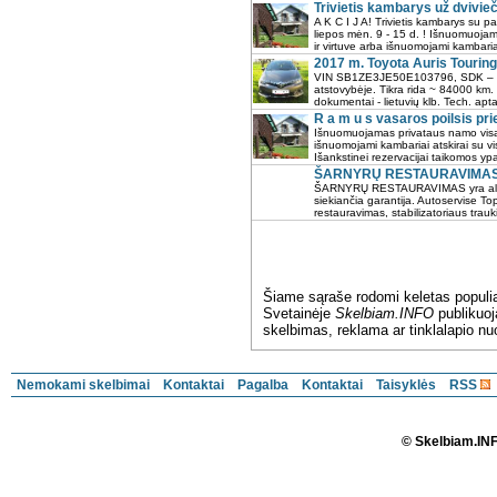
Trivietis kambarys už dvivieči
A K C I J A! Trivietis kambarys su p
liepos mėn. 9 - 15 d. ! Išnuomuoja
ir virtuve arba išnuomojami kambariai 
2017 m. Toyota Auris Touring
VIN SB1ZE3JE50E103796, SDK – HK
atstovybėje. Tikra rida ~ 84000 km. 
dokumentai - lietuvių klb. Tech. apta
R a m u s vasaros poilsis pri
Išnuomuojamas privataus namo visas
išnuomojami kambariai atskirai su v
Išankstinei rezervacijai taikomos yp
ŠARNYRŲ RESTAURAVIMAS,
ŠARNYRŲ RESTAURAVIMAS yra alter
siekiančia garantija. Autoservise To
restauravimas, stabilizatoriaus trauk
Šiame sąraše rodomi keletas populi
Svetainėje
Skelbiam.INFO
publikuo
skelbimas, reklama ar tinklalapio nu
Nemokami skelbimai
Kontaktai
Pagalba
Kontaktai
Taisyklės
RSS
© Skelbiam.IN