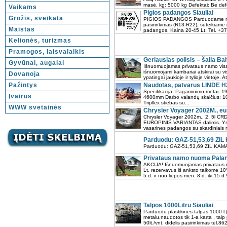
masė, kg: 5000 kg Defektai: Be defe
Vaikams
Pigios padangos Siauliai
Grožis, sveikata
PIGIOS PADANGOS Parduodame naudo
pasirinkimas (R13-R22), suteikiame g
Maistas
padangos. Kaina 20-45 Lt. Tel. +37
Kelionės, turizmas
Pramogos, laisvalaikis
Geriausias poilsis – šalia Bal
Gyvūnai, augalai
Išnuomuojamas privataus namo visas
išnuomojami kambariai atskirai su v
Dovanoja
ypatingai jaukioje ir tylioje vietoje.
Pažintys
Naudotas, patvarus LINDE H25
Specifikacija: Pagaminimo metai: 19
Įvairūs
4600mm Darbo valandų skaičius: 1
Tripllex stiebas su...
WWW svetainės
Chrysler Voyager 2002M., eur
Chrysler Voyager 2002m., 2, 5l CR
EUROPINIS VARIANTAS dalimis. Yra o
vasarines padangos su skardiniais ratl
Parduodu: GAZ-51,53,69 ZI
Parduodu: GAZ-51,53,69 ZIL KAMA
Privataus namo nuoma Palan
AKCIJA! Išnuomuojamas privataus na
Lt, rezervavus iš anksto taikome 10%
5 d. ir nuo liepos mėn. 8 d. iki 15 
Talpos 1000Litru Siauliai
Parduodu plastikines talpas 1000 l (
metalu,naudotos tik 1-a karta . ta
50lt./vnt. didelis pasirinkimas tel